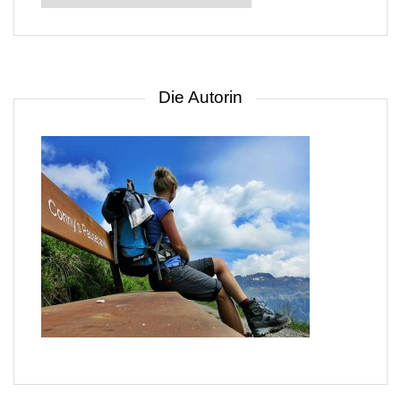
nach
Gebiet
Die Autorin