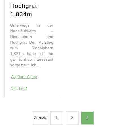
Hochgrat
1.834m
Unterwegs in der
Nagelfluhkette –
Rindalphorn und
Hochgrat Den Aufstieg
zum Rindalphorn
1.821m habe ich mir
gar nicht so interessant
vorgestellt. Ich...
Allgäuer Alpen
Alles lesen
S
Zurück
1
2
3
e
i