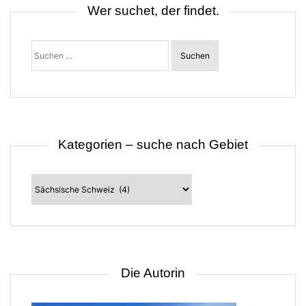
Wer suchet, der findet.
Suchen
nach:
Kategorien – suche nach Gebiet
Kategorien
–
suche
nach
Gebiet
Die Autorin