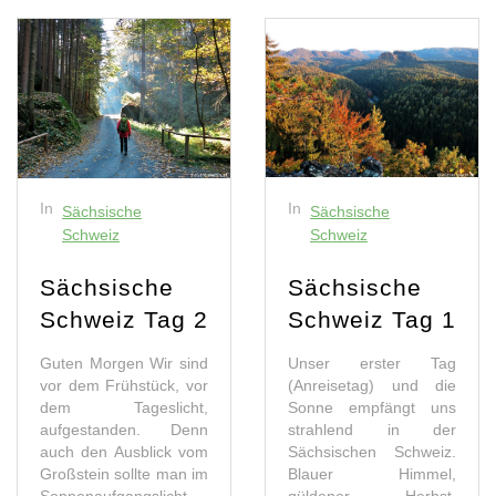
In
In
Sächsische
Sächsische
Schweiz
Schweiz
Sächsische
Sächsische
Schweiz Tag 2
Schweiz Tag 1
Guten Morgen Wir sind
Unser erster Tag
vor dem Frühstück, vor
(Anreisetag) und die
dem Tageslicht,
Sonne empfängt uns
aufgestanden. Denn
strahlend in der
auch den Ausblick vom
Sächsischen Schweiz.
Großstein sollte man im
Blauer Himmel,
Sonnenaufgangslicht
güldener Herbst.