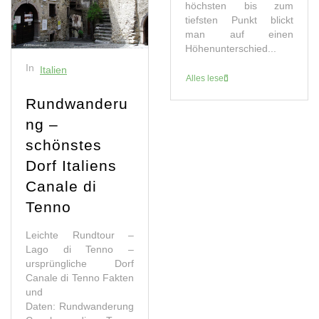
höchsten bis zum
tiefsten Punkt blickt
man auf einen
Höhenunterschied...
In
Italien
Alles lesen
Rundwanderu
ng –
schönstes
Dorf Italiens
Canale di
Tenno
Leichte Rundtour –
Lago di Tenno –
ursprüngliche Dorf
Canale di Tenno Fakten
und
Daten: Rundwanderung