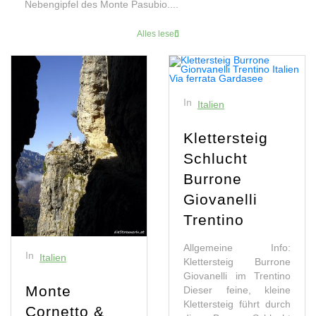
Nebengipfel des Monte Pasubio....
Alles lesen
In
Italien
Klettersteig
Schlucht
Burrone
Giovanelli
Trentino
Allgemeine Info:
In
Italien
Klettersteig Burrone
Giovanelli im Trentino
Monte
Dieser feine, kleine
Klettersteig führt durch
Cornetto &