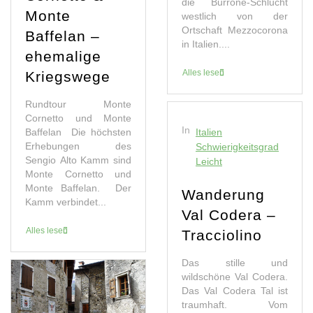
die Burrone-Schlucht
Monte
westlich von der
Ortschaft Mezzocorona
Baffelan –
in Italien....
ehemalige
Alles lesen
Kriegswege
Rundtour Monte
Cornetto und Monte
In
Baffelan Die höchsten
Italien
Erhebungen des
Schwierigkeitsgrad
Sengio Alto Kamm sind
Leicht
Monte Cornetto und
Monte Baffelan. Der
Wanderung
Kamm verbindet...
Val Codera –
Alles lesen
Tracciolino
Das stille und
wildschöne Val Codera.
Das Val Codera Tal ist
traumhaft. Vom