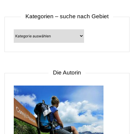
Kategorien – suche nach Gebiet
Kategorien
–
suche
nach
Gebiet
Die Autorin