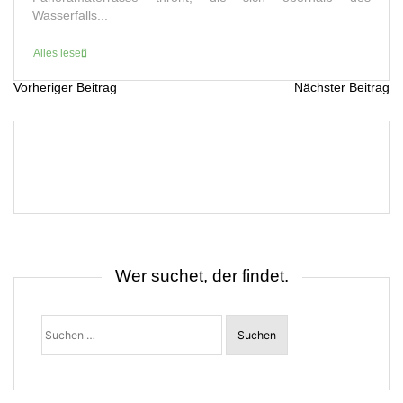
Wasserfalls...
Alles lesen
Vorheriger Beitrag
Nächster Beitrag
B
e
i
t
r
a
g
s
n
a
v
i
g
Wer suchet, der findet.
a
t
i
o
Suchen
n
nach: