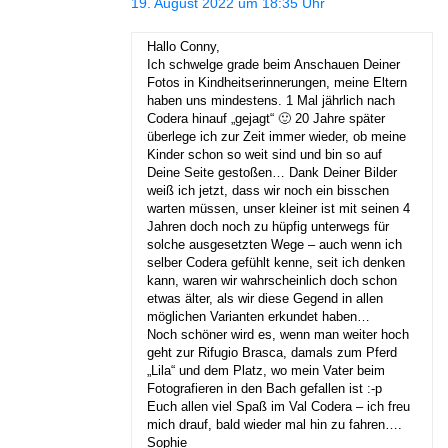
19. August 2022 um 18:35 Uhr
Hallo Conny,
Ich schwelge grade beim Anschauen Deiner
Fotos in Kindheitserinnerungen, meine Eltern
haben uns mindestens. 1 Mal jährlich nach
Codera hinauf „gejagt“ 🙂 20 Jahre später
überlege ich zur Zeit immer wieder, ob meine
Kinder schon so weit sind und bin so auf
Deine Seite gestoßen… Dank Deiner Bilder
weiß ich jetzt, dass wir noch ein bisschen
warten müssen, unser kleiner ist mit seinen 4
Jahren doch noch zu hüpfig unterwegs für
solche ausgesetzten Wege – auch wenn ich
selber Codera gefühlt kenne, seit ich denken
kann, waren wir wahrscheinlich doch schon
etwas älter, als wir diese Gegend in allen
möglichen Varianten erkundet haben…
Noch schöner wird es, wenn man weiter hoch
geht zur Rifugio Brasca, damals zum Pferd
„Lila“ und dem Platz, wo mein Vater beim
Fotografieren in den Bach gefallen ist :-p
Euch allen viel Spaß im Val Codera – ich freu
mich drauf, bald wieder mal hin zu fahren….
Sophie