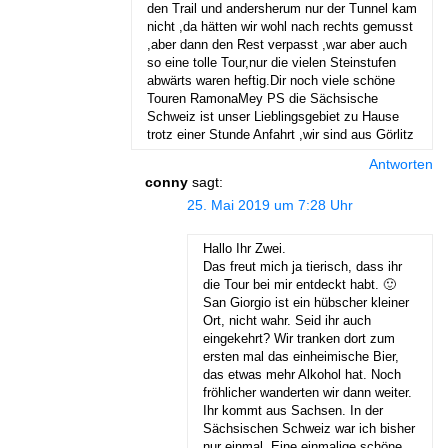
den Trail und andersherum nur der Tunnel kam
nicht ,da hätten wir wohl nach rechts gemusst
,aber dann den Rest verpasst ,war aber auch
so eine tolle Tour,nur die vielen Steinstufen
abwärts waren heftig.Dir noch viele schöne
Touren RamonaMey PS die Sächsische
Schweiz ist unser Lieblingsgebiet zu Hause
trotz einer Stunde Anfahrt ,wir sind aus Görlitz
Antworten
conny
sagt:
25. Mai 2019 um 7:28 Uhr
Hallo Ihr Zwei.
Das freut mich ja tierisch, dass ihr
die Tour bei mir entdeckt habt. 🙂
San Giorgio ist ein hübscher kleiner
Ort, nicht wahr. Seid ihr auch
eingekehrt? Wir tranken dort zum
ersten mal das einheimische Bier,
das etwas mehr Alkohol hat. Noch
fröhlicher wanderten wir dann weiter.
Ihr kommt aus Sachsen. In der
Sächsischen Schweiz war ich bisher
nur einmal. Eine einmalige schöne