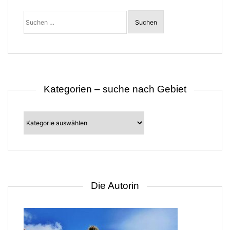
Suchen
nach:
Kategorien – suche nach Gebiet
Kategorien
–
suche
nach
Gebiet
Die Autorin