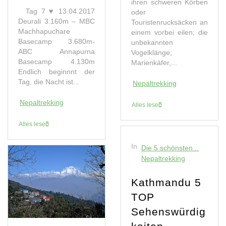
ihren schweren Körben
Tag 7 ♥ 13.04.2017
oder
Deurali 3.160m – MBC
Touristenrucksäcken an
Machhapuchare
einem vorbei eilen; die
Basecamp 3.680m-
unbekannten
ABC Annapurna
Vogelklänge;
Basecamp 4.130m
Marienkäfer,...
Endlich beginnnt der
Tag, die Nacht ist...
Nepaltrekking
Nepaltrekking
Alles lesen
Alles lesen
In
Die 5 schönsten...
Nepaltrekking
Kathmandu 5
TOP
Sehenswürdig