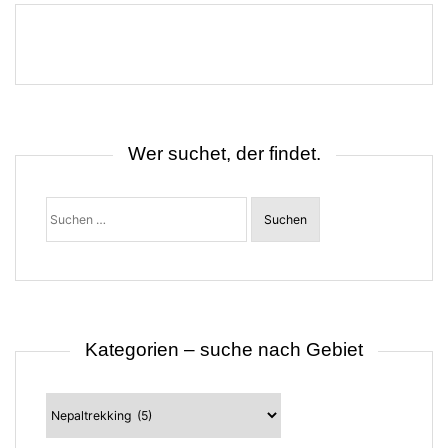
Wer suchet, der findet.
Suchen
nach:
Kategorien – suche nach Gebiet
Kategorien
–
suche
nach