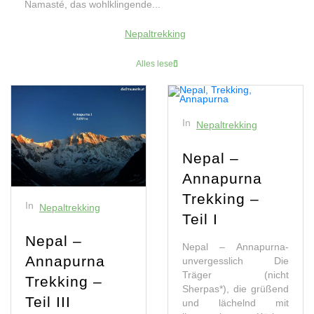
Namasté, das wohlklingende...
Nepaltrekking
Alles lesen
In
Nepaltrekking
Nepal –
Annapurna
Trekking –
In
Nepaltrekking
Teil I
Nepal –
Nepal – Annapurna-
Annapurna
unvergesslich Die
Träger (nicht
Trekking –
Sherpas*), die grüßend
Teil III
und lächelnd mit