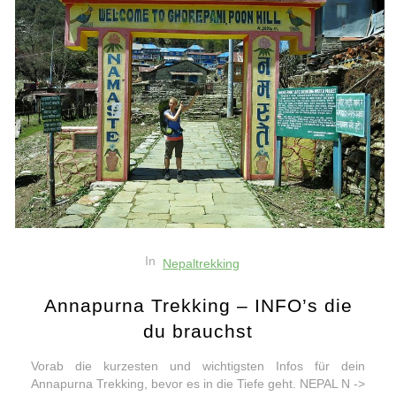
In
Nepaltrekking
Annapurna Trekking – INFO’s die
du brauchst
Vorab die kurzesten und wichtigsten Infos für dein
Annapurna Trekking, bevor es in die Tiefe geht. NEPAL N ->