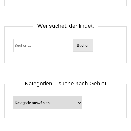
Wer suchet, der findet.
Suchen
nach:
Kategorien – suche nach Gebiet
Kategorien
–
suche
nach
Gebiet