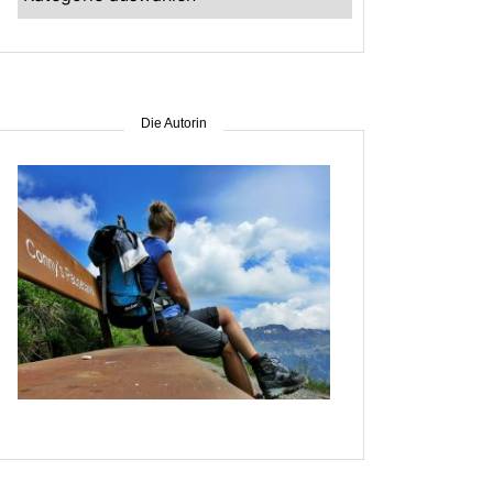
–
suche
nach
Gebiet
Die Autorin