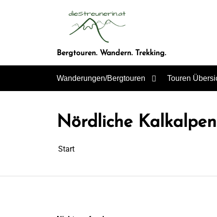
Zum
Inhalt
springen
Bergtouren. Wandern. Trekking.
Wanderungen/Bergtouren
Touren Übersi
Nördliche Kalkalpen
Start