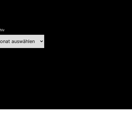
hiv
chiv
ext Blog