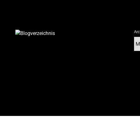
Arc
Ar
tolz präsentiert von WordPress
|
postmagthemes.com
|
Theme-Details
|
Cont