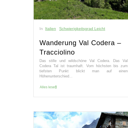
In
Italien
Schwierigkeitsgrad Leicht
Wanderung Val Codera –
Tracciolino
Das stille und wildschöne Val Codera. Das Val
Codera Tal ist traumhaft. Vom höchsten bis zum
tiefsten Punkt blickt man auf einen
Höhenunterschied...
Alles lesen