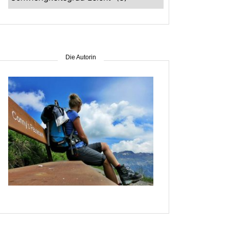
–
suche
nach
Gebiet
Die Autorin