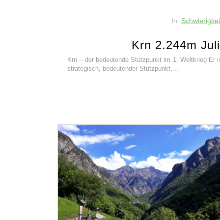
In
Schwierigkei
Krn 2.244m Jul
Krn – der bedeutende Stützpunkt im 1. Weltkrieg Er i
strategisch, bedeutender Stützpunkt....