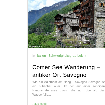
In
Italien
Schwierigkeitsgrad Leicht
Comer See Wanderung –
antiker Ort Savogno
Wie ein Adlernest am Hang – Savogno Savogno ist
ein hübscher alter Ort der auf einer sonnigen
Panoramaterrasse thront, die sich oberhalb des
Wasserfalls...
Alles lesen