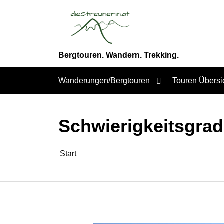
Zum
Inhalt
springen
Bergtouren. Wandern. Trekking.
Wanderungen/Bergtouren
Touren Übersi
Schwierigkeitsgrad
Start