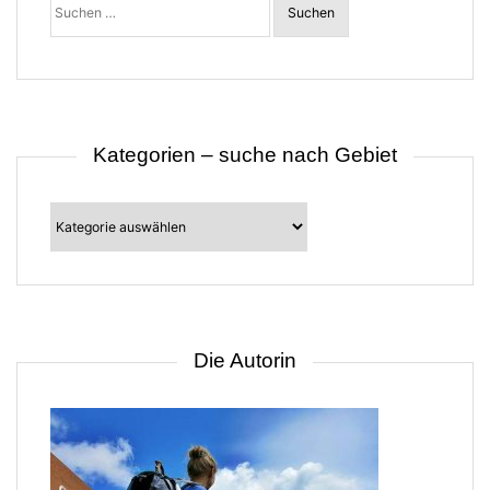
nach:
o
n
Kategorien – suche nach Gebiet
Kategorien
–
suche
nach
Gebiet
Die Autorin