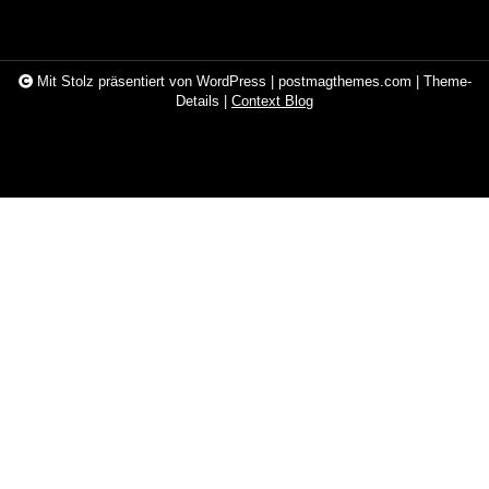
Mit Stolz präsentiert von WordPress
|
postmagthemes.com
|
Theme-
Details
|
Context Blog