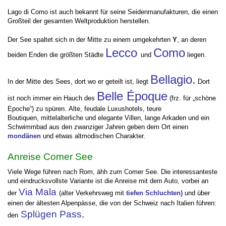
Lago di Como ist auch bekannt für seine Seidenmanufakturen, die einen
Großteil der gesamten Weltproduktion herstellen.
Der See spaltet sich in der Mitte zu einem umgekehrten
Y
, an deren
Lecco
Como
beiden Enden die größten Städte
und
liegen.
Bellagio.
In der Mitte des Sees, dort wo er geteilt ist, liegt
Dort
Belle Époque
ist noch immer ein Hauch des
(frz. für „schöne
Epoche“) zu spüren. Alte, feudale Luxushotels, teure
Boutiquen, mittelalterliche und elegante Villen, lange Arkaden und ein
Schwimmbad aus den zwanziger Jahren geben dem Ort einen
mondänen
und etwas altmodischen Charakter.
Anreise Comer See
Viele Wege führen nach Rom, ähh zum Comer See. Die interessanteste
und eindrucksvollste Variante ist die Anreise mit dem Auto, vorbei an
Via Mala
der
(alter Verkehrsweg mit
tiefen Schluchten)
und über
einen der ältesten Alpenpässe, die von der Schweiz nach Italien führen:
Splügen Pass
.
den