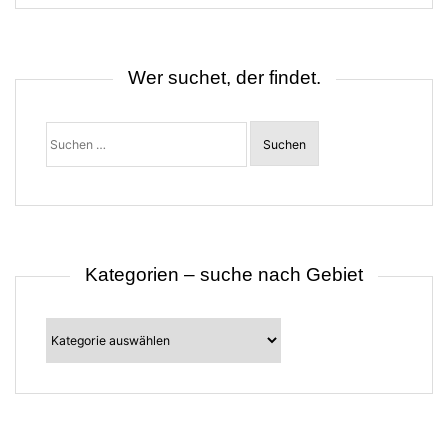
Wer suchet, der findet.
Suchen
nach:
Kategorien – suche nach Gebiet
Kategorien
–
suche
nach
Gebiet