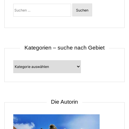
Suchen
nach:
Kategorien – suche nach Gebiet
Kategorien
–
suche
nach
Gebiet
Die Autorin