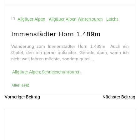
In
Allgäuer Alpen
Allgäuer Alpen Wintertouren
Leicht
Immenstädter Horn 1.489m
Wanderung zum Immenstädter Horn 1.489m Auch ein
Gipfel, den ich gerne aufsuche. Gerade dann, wenn ich
nicht weit fahren möchte, sondern quasi...
Allgäuer Alpen; Schneeschuhtouren
Alles lesen
Vorheriger Beitrag
Nächster Beitrag
B
e
i
t
r
a
g
s
n