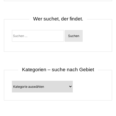
a
v
i
g
Wer suchet, der findet.
a
t
i
o
Suchen
nach:
n
Kategorien – suche nach Gebiet
Kategorien
–
suche
nach
Gebiet