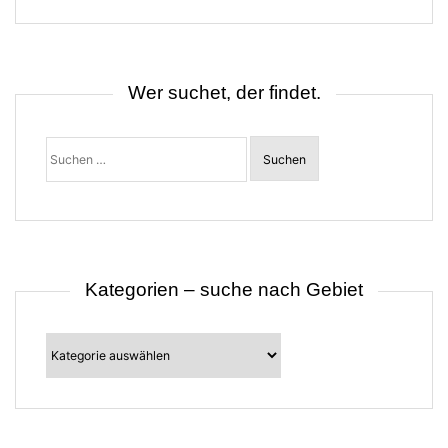
n
a
v
i
g
Wer suchet, der findet.
a
t
i
o
Suchen
nach:
n
Kategorien – suche nach Gebiet
Kategorien
–
suche
nach
Gebiet