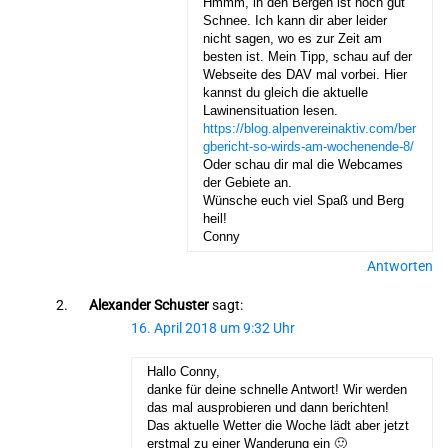
Hmmm, in den Bergen ist noch gut
Schnee. Ich kann dir aber leider
nicht sagen, wo es zur Zeit am
besten ist. Mein Tipp, schau auf der
Webseite des DAV mal vorbei. Hier
kannst du gleich die aktuelle
Lawinensituation lesen.
https://blog.alpenvereinaktiv.com/ber
gbericht-so-wirds-am-wochenende-8/
Oder schau dir mal die Webcames
der Gebiete an.
Wünsche euch viel Spaß und Berg
heil!
Conny
Antworten
Alexander Schuster
sagt:
16. April 2018 um 9:32 Uhr
Hallo Conny,
danke für deine schnelle Antwort! Wir werden
das mal ausprobieren und dann berichten!
Das aktuelle Wetter die Woche lädt aber jetzt
erstmal zu einer Wanderung ein 🙂