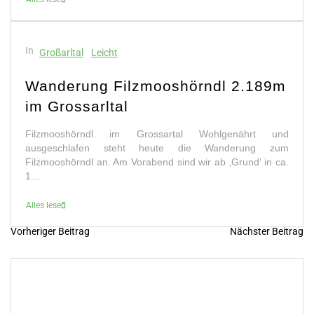
In
Großarltal
Leicht
Wanderung Filzmooshörndl 2.189m
im Grossarltal
Filzmooshörndl im Grossartal Wohlgenährt und
ausgeschlafen steht heute die Wanderung zum
Filzmooshörndl an. Am Vorabend sind wir ab ‚Grund‘ in ca.
1...
Alles lesen
Vorheriger Beitrag
Nächster Beitrag
B
e
i
t
r
a
g
s