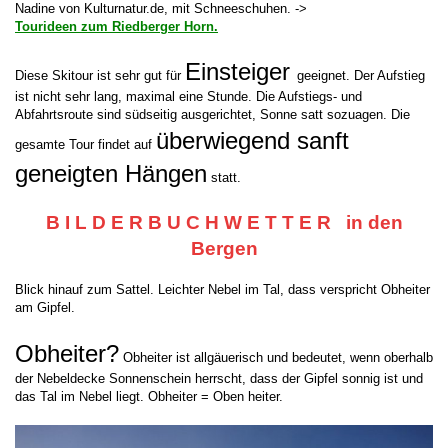
Nadine von Kulturnatur.de, mit Schneeschuhen. ->
Tourideen zum Riedberger Horn.
Einsteiger
Diese Skitour ist sehr gut für
geeignet. Der Aufstieg
ist nicht sehr lang, maximal eine Stunde. Die Aufstiegs- und
Abfahrtsroute sind südseitig ausgerichtet, Sonne satt sozuagen. Die
überwiegend sanft
gesamte Tour findet auf
geneigten Hängen
statt.
B I L D E R B U C H W E T T E R in den
Bergen
Blick hinauf zum Sattel. Leichter Nebel im Tal, dass verspricht Obheiter
am Gipfel.
Obheiter?
Obheiter ist allgäuerisch und bedeutet, wenn oberhalb
der Nebeldecke Sonnenschein herrscht, dass der Gipfel sonnig ist und
das Tal im Nebel liegt. Obheiter = Oben heiter.