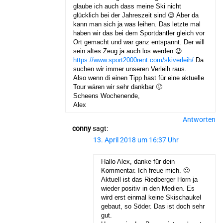
glaube ich auch dass meine Ski nicht
glücklich bei der Jahreszeit sind 😉 Aber da
kann man sich ja was leihen. Das letzte mal
haben wir das bei dem Sportdantler gleich vor
Ort gemacht und war ganz entspannt. Der will
sein altes Zeug ja auch los werden 😉
https://www.sport2000rent.com/skiverleih/
Da
suchen wir immer unseren Verleih raus.
Also wenn di einen Tipp hast für eine aktuelle
Tour wären wir sehr dankbar 🙂
Scheens Wochenende,
Alex
Antworten
conny
sagt:
13. April 2018 um 16:37 Uhr
Hallo Alex, danke für dein
Kommentar. Ich freue mich. 🙂
Aktuell ist das Riedberger Horn ja
wieder positiv in den Medien. Es
wird erst einmal keine Skischaukel
gebaut, so Söder. Das ist doch sehr
gut.