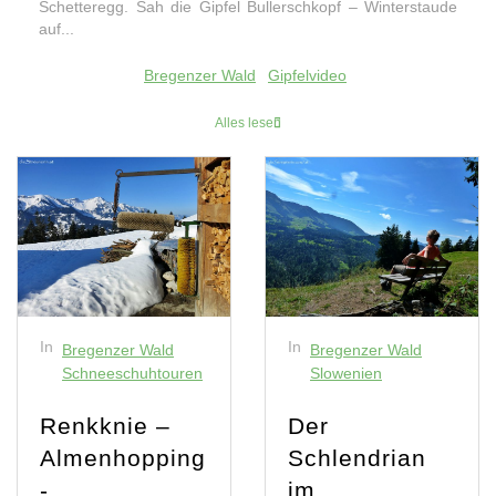
Schetteregg. Sah die Gipfel Bullerschkopf – Winterstaude
auf...
Bregenzer Wald
Gipfelvideo
Alles lesen
In
In
Bregenzer Wald
Bregenzer Wald
Schneeschuhtouren
Slowenien
Renkknie –
Der
Almenhopping
Schlendrian
-
im