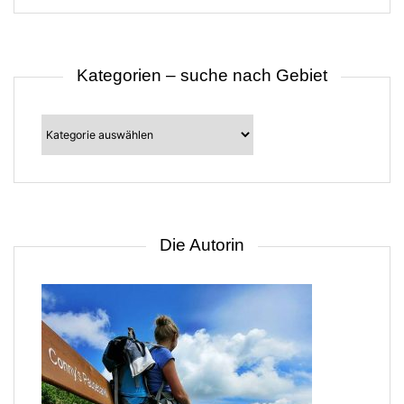
Kategorien – suche nach Gebiet
Kategorien
–
suche
nach
Gebiet
Die Autorin