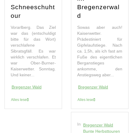
Schneeschuht
Bregenzerwal
our
d
Vorarlberg. Das Ziel
Sowas aber auch!
war das (entschuldigt
Kaiserwetter.
bitte für das Wort)
Prädestiniert für
verschlafene
Gipfelaufstiege. Nach
Sibratsgfäll. Es war
ca. 1,5h, als ich fast am
wirklich verschlafen. Et
Fuße des eigentlichen
war Ober-Burner-
Berganstieges
Kaiserwetter. Sonntag.
ankomme, den
Und keiner...
Anstiegsweg aber...
Bregenzer Wald
Bregenzer Wald
Alles lesen
Alles lesen
In
Bregenzer Wald
Bunte Herbsttouren