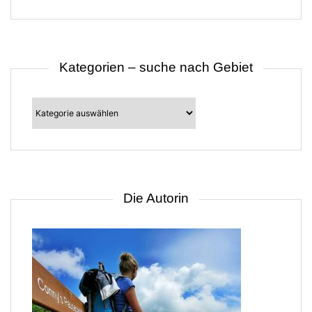
Kategorien – suche nach Gebiet
Kategorien
–
suche
nach
Gebiet
Die Autorin