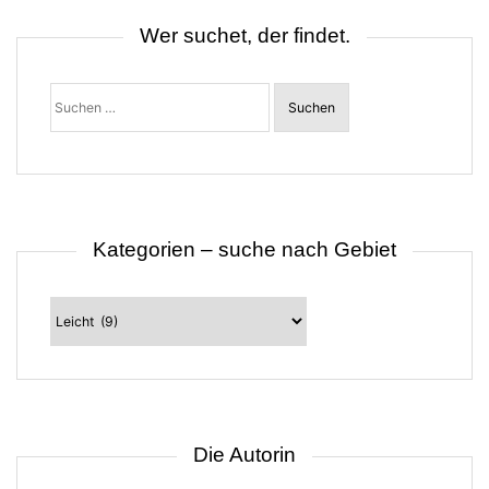
i
e
Wer suchet, der findet.
r
u
n
Suchen
g
nach:
d
e
r
B
e
i
t
r
Kategorien – suche nach Gebiet
ä
g
e
Kategorien
–
suche
nach
Gebiet
Die Autorin