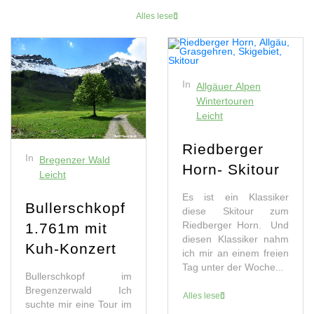
Alles lesen
In
Allgäuer Alpen
Wintertouren
Leicht
Riedberger
In
Bregenzer Wald
Horn- Skitour
Leicht
Es ist ein Klassiker
Bullerschkopf
diese Skitour zum
Riedberger Horn. Und
1.761m mit
diesen Klassiker nahm
Kuh-Konzert
ich mir an einem freien
Tag unter der Woche...
Bullerschkopf im
Bregenzerwald Ich
Alles lesen
suchte mir eine Tour im