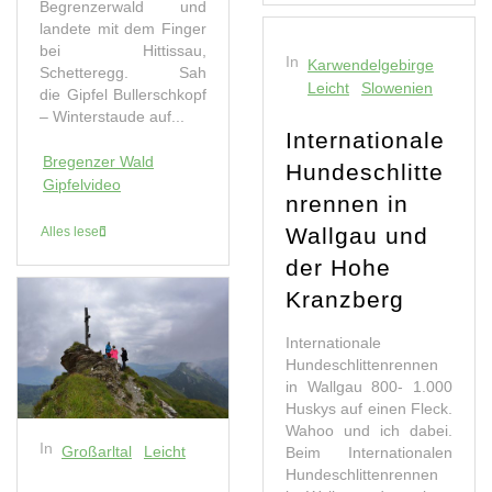
Begrenzerwald und
landete mit dem Finger
bei Hittissau,
In
Karwendelgebirge
Schetteregg. Sah
Leicht
Slowenien
die Gipfel Bullerschkopf
– Winterstaude auf...
Internationale
Bregenzer Wald
Hundeschlitte
Gipfelvideo
nrennen in
Wallgau und
Alles lesen
der Hohe
Kranzberg
Internationale
Hundeschlittenrennen
in Wallgau 800- 1.000
Huskys auf einen Fleck.
Wahoo und ich dabei.
In
Großarltal
Leicht
Beim Internationalen
Hundeschlittenrennen