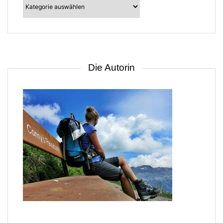
–
suche
nach
Gebiet
Die Autorin