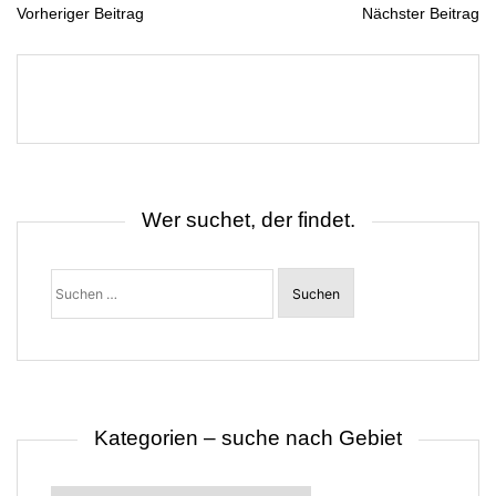
Vorheriger Beitrag
Nächster Beitrag
B
e
i
t
r
a
g
s
n
a
v
i
Wer suchet, der findet.
g
a
t
Suchen
i
nach:
o
n
Kategorien – suche nach Gebiet
Kategorien