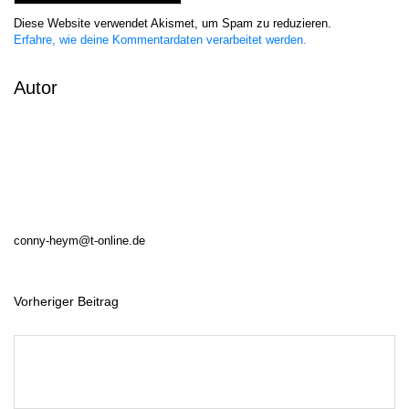
Diese Website verwendet Akismet, um Spam zu reduzieren.
Erfahre, wie deine Kommentardaten verarbeitet werden.
Autor
conny-heym@t-online.de
Vorheriger Beitrag
B
e
i
t
r
a
g
s