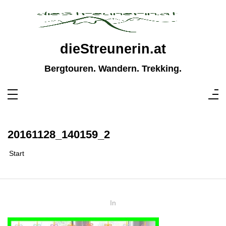
Zum
Inhalt
springen
dieStreunerin.at
Bergtouren. Wandern. Trekking.
20161128_140159_2
Start
In