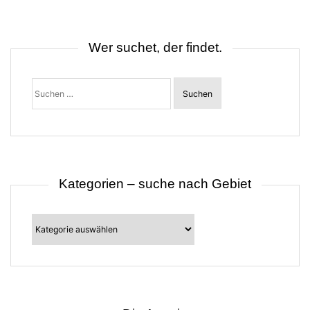
n
a
v
i
Wer suchet, der findet.
g
a
t
Suchen
i
nach:
o
n
Kategorien – suche nach Gebiet
Kategorien
–
suche
nach
Gebiet