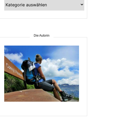
Kategorien
–
suche
nach
Gebiet
Die Autorin