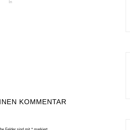
In
EINEN KOMMENTAR
che Felder sind mit
*
markiert