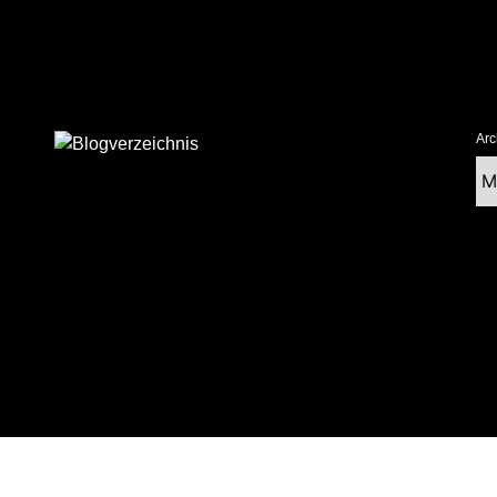
Arc
Ar
tolz präsentiert von WordPress
|
postmagthemes.com
|
Theme-Details
|
Cont