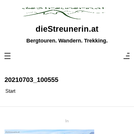
Zum
Inhalt
springen
dieStreunerin.at
Bergtouren. Wandern. Trekking.
20210703_100555
Start
In