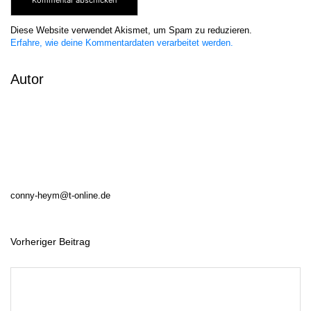
Diese Website verwendet Akismet, um Spam zu reduzieren.
Erfahre, wie deine Kommentardaten verarbeitet werden.
Autor
conny-heym@t-online.de
Vorheriger Beitrag
B
e
i
t
r
a
g