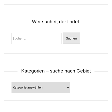
s
n
a
v
i
Wer suchet, der findet.
g
a
t
Suchen
i
nach:
o
n
Kategorien – suche nach Gebiet
Kategorien
–
suche
nach
Gebiet