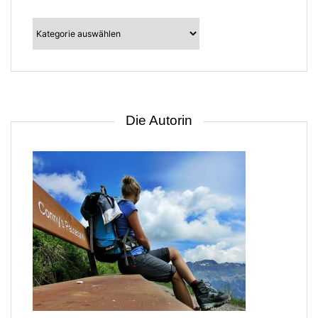
Kategorien
–
suche
nach
Gebiet
Die Autorin