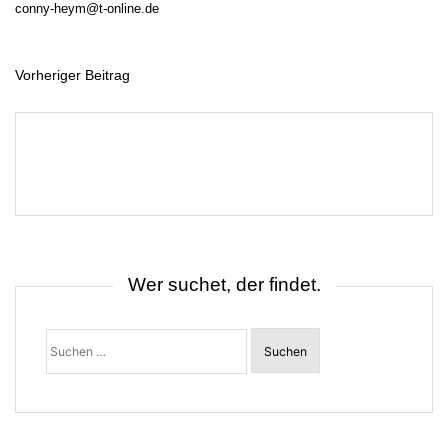
conny-heym@t-online.de
Vorheriger Beitrag
B
e
i
t
r
a
g
s
n
a
v
i
g
Wer suchet, der findet.
a
t
i
o
Suchen
n
nach: