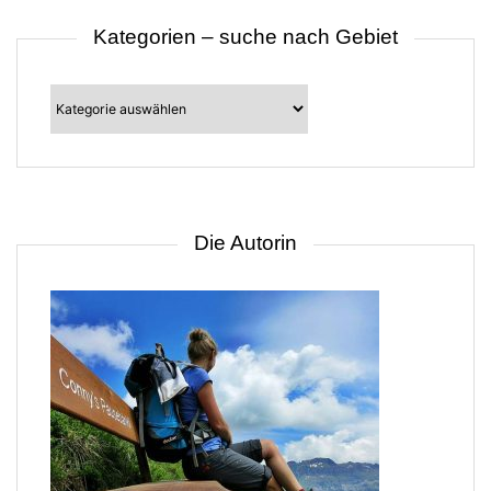
Kategorien – suche nach Gebiet
Kategorien
–
suche
nach
Gebiet
Die Autorin