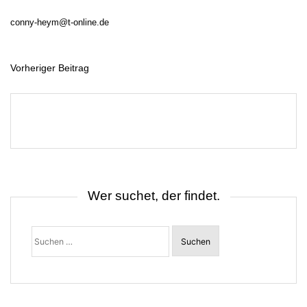
conny-heym@t-online.de
Vorheriger Beitrag
B
e
i
t
r
a
g
s
n
a
v
i
Wer suchet, der findet.
g
a
t
Suchen
i
nach:
o
n