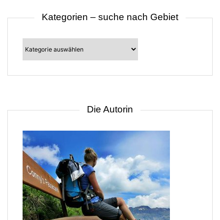
Kategorien – suche nach Gebiet
Kategorien
–
suche
nach
Gebiet
Die Autorin