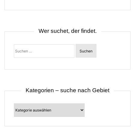
g
s
n
a
v
i
Wer suchet, der findet.
g
a
t
Suchen
i
nach:
o
n
Kategorien – suche nach Gebiet
Kategorien
–
suche
nach
Gebiet