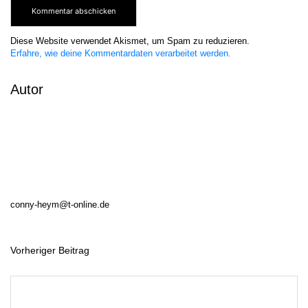
Diese Website verwendet Akismet, um Spam zu reduzieren.
Erfahre, wie deine Kommentardaten verarbeitet werden.
Autor
conny-heym@t-online.de
Vorheriger Beitrag
B
e
i
t
r
a