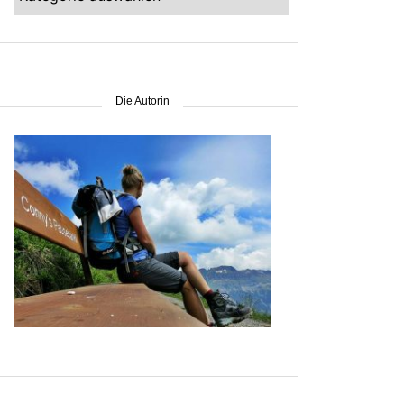
–
suche
nach
Gebiet
Die Autorin