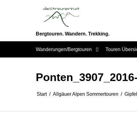
Zum
Inhalt
springen
Bergtouren. Wandern. Trekking.
Wanderungen/Bergtouren
Touren Übersi
Ponten_3907_2016-
Start
Allgäuer Alpen Sommertouren
Gipfe