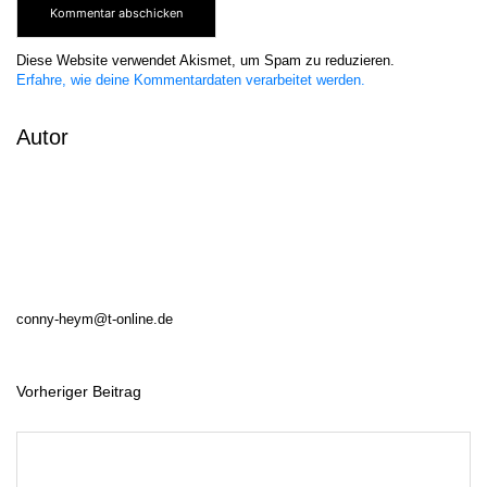
Diese Website verwendet Akismet, um Spam zu reduzieren.
Erfahre, wie deine Kommentardaten verarbeitet werden.
Autor
conny-heym@t-online.de
Vorheriger Beitrag
B
e
i
t
r
a