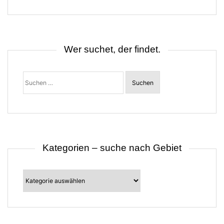
g
s
n
a
v
i
Wer suchet, der findet.
g
a
t
Suchen
i
nach:
o
n
Kategorien – suche nach Gebiet
Kategorien
–
suche
nach
Gebiet