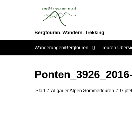
Zum
Inhalt
springen
Bergtouren. Wandern. Trekking.
Wanderungen/Bergtouren
Touren Übersi
Ponten_3926_2016-
Start
Allgäuer Alpen Sommertouren
Gipfe