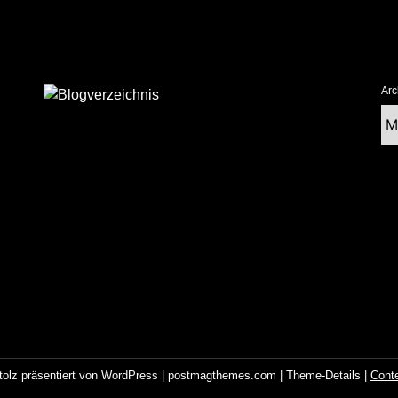
Arc
Ar
tolz präsentiert von WordPress
|
postmagthemes.com
|
Theme-Details
|
Cont