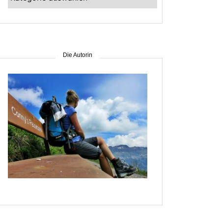
–
suche
nach
Gebiet
Die Autorin