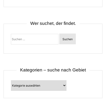
g
s
n
a
v
i
Wer suchet, der findet.
g
a
t
Suchen
i
nach:
o
n
Kategorien – suche nach Gebiet
Kategorien
–
suche
nach
Gebiet