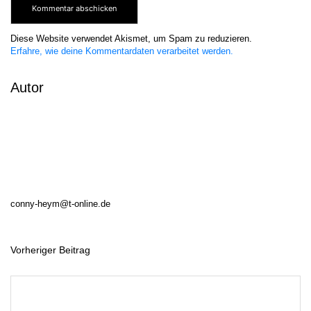
Diese Website verwendet Akismet, um Spam zu reduzieren.
Erfahre, wie deine Kommentardaten verarbeitet werden.
Autor
conny-heym@t-online.de
Vorheriger Beitrag
B
e
i
t
r
a