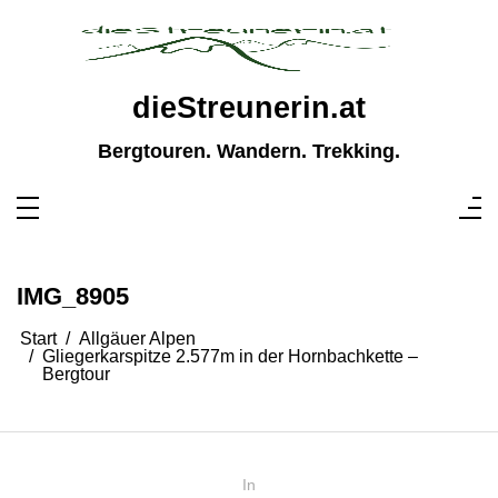
Zum
Inhalt
springen
dieStreunerin.at
Bergtouren. Wandern. Trekking.
IMG_8905
Start
Allgäuer Alpen
Gliegerkarspitze 2.577m in der Hornbachkette –
Bergtour
In