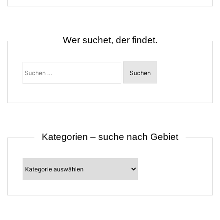
s
n
a
v
i
Wer suchet, der findet.
g
a
t
Suchen
i
nach:
o
n
Kategorien – suche nach Gebiet
Kategorien
–
suche
nach
Gebiet