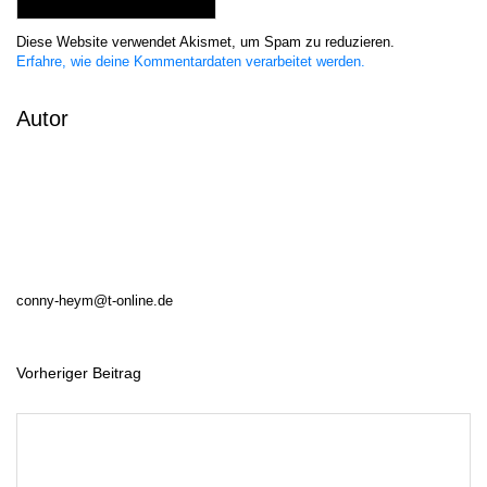
Diese Website verwendet Akismet, um Spam zu reduzieren.
Erfahre, wie deine Kommentardaten verarbeitet werden.
Autor
conny-heym@t-online.de
Vorheriger Beitrag
B
e
i
t
r
a
g