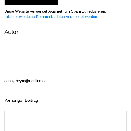
Diese Website verwendet Akismet, um Spam zu reduzieren.
Erfahre, wie deine Kommentardaten verarbeitet werden.
Autor
conny-heym@t-online.de
Vorheriger Beitrag
B
e
i
t
r
a
g