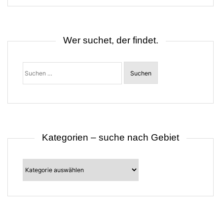
s
n
a
v
i
Wer suchet, der findet.
g
a
t
Suchen
i
nach:
o
n
Kategorien – suche nach Gebiet
Kategorien
–
suche
nach
Gebiet