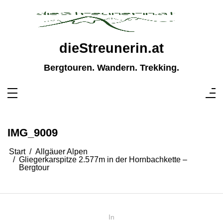
Zum
Inhalt
springen
dieStreunerin.at
Bergtouren. Wandern. Trekking.
IMG_9009
Start
Allgäuer Alpen
Gliegerkarspitze 2.577m in der Hornbachkette –
Bergtour
In