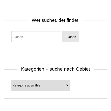
s
n
a
v
i
Wer suchet, der findet.
g
a
t
Suchen
i
nach:
o
n
Kategorien – suche nach Gebiet
Kategorien
–
suche
nach
Gebiet