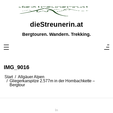
Zum
Inhalt
springen
dieStreunerin.at
Bergtouren. Wandern. Trekking.
IMG_9016
Start
Allgäuer Alpen
Gliegerkarspitze 2.577m in der Hornbachkette –
Bergtour
In