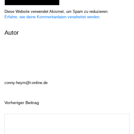
Diese Website verwendet Akismet, um Spam zu reduzieren.
Erfahre, wie deine Kommentardaten verarbeitet werden.
Autor
conny-heym@t-online.de
Vorheriger Beitrag
B
e
i
t
r
a
g