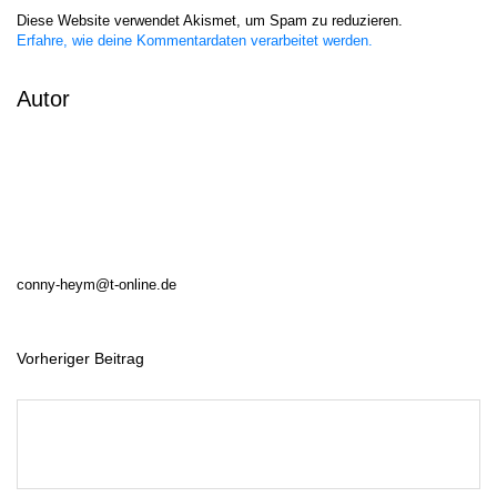
Diese Website verwendet Akismet, um Spam zu reduzieren.
Erfahre, wie deine Kommentardaten verarbeitet werden.
Autor
conny-heym@t-online.de
Vorheriger Beitrag
B
e
i
t
r
a
g
s