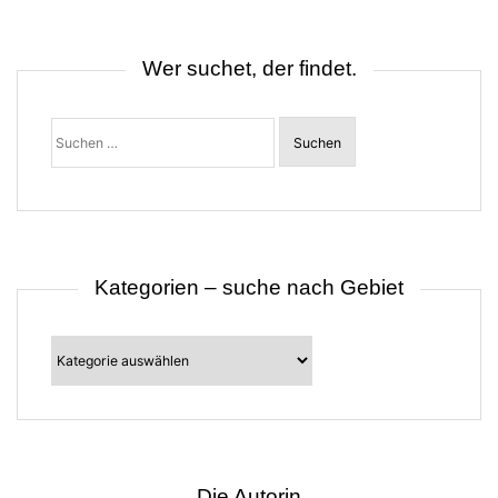
n
a
v
i
Wer suchet, der findet.
g
a
t
Suchen
i
nach:
o
n
Kategorien – suche nach Gebiet
Kategorien
–
suche
nach
Gebiet
Die Autorin