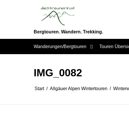
Zum
Inhalt
springen
Bergtouren. Wandern. Trekking.
Wanderungen/Bergtouren
Touren Übersi
IMG_0082
Start
Allgäuer Alpen Wintertouren
Winterw