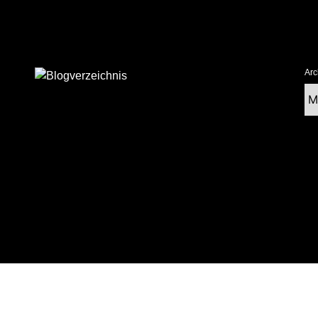
Arc
Ar
tolz präsentiert von WordPress
|
postmagthemes.com
|
Theme-Details
|
Cont