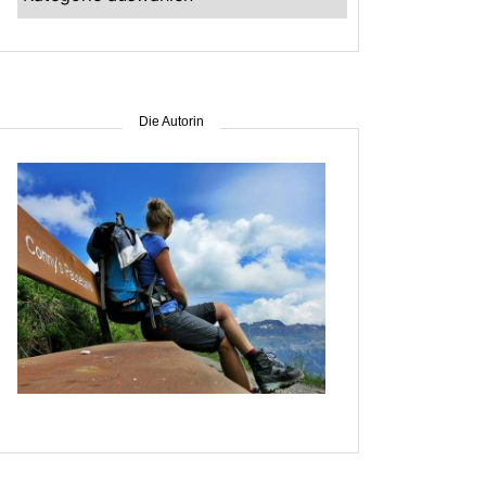
–
suche
nach
Gebiet
Die Autorin