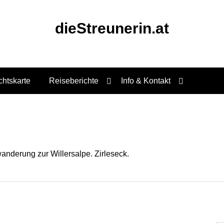
dieStreunerin.at
chtskarte
Reiseberichte
Info & Kontakt
anderung zur Willersalpe. Zirleseck.