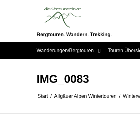
Zum
Inhalt
springen
Bergtouren. Wandern. Trekking.
Wanderungen/Bergtouren
Touren Übersi
IMG_0083
Start
Allgäuer Alpen Wintertouren
Winterw