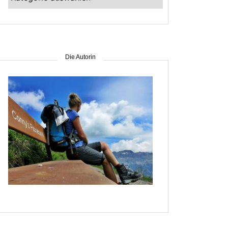
–
suche
nach
Gebiet
Die Autorin