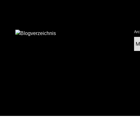
Arc
Ar
tolz präsentiert von WordPress
|
postmagthemes.com
|
Theme-Details
|
Cont