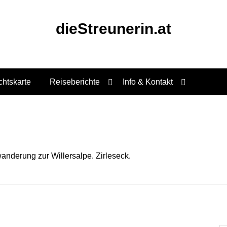
dieStreunerin.at
chtskarte
Reiseberichte
Info & Kontakt
anderung zur Willersalpe. Zirleseck.