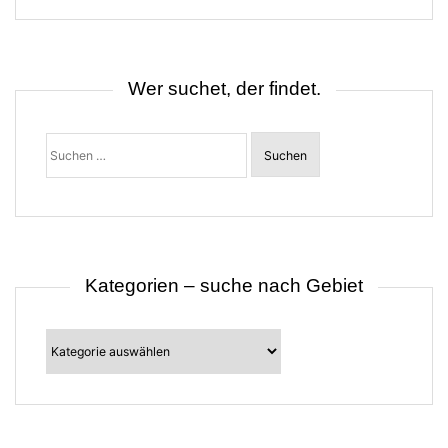
n
a
v
i
g
Wer suchet, der findet.
a
t
i
o
Suchen
n
nach:
Kategorien – suche nach Gebiet
Kategorien
–
suche
nach
Gebiet