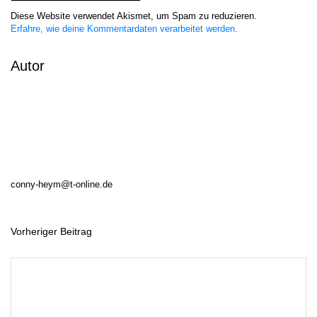
Diese Website verwendet Akismet, um Spam zu reduzieren.
Erfahre, wie deine Kommentardaten verarbeitet werden.
Autor
conny-heym@t-online.de
Vorheriger Beitrag
B
e
i
t
r
a
g
s