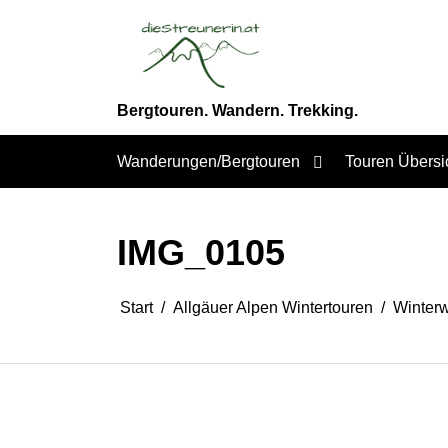
Zum
Inhalt
springen
Bergtouren. Wandern. Trekking.
Wanderungen/Bergtouren
Touren Übersi
IMG_0105
Start
Allgäuer Alpen Wintertouren
Winterw