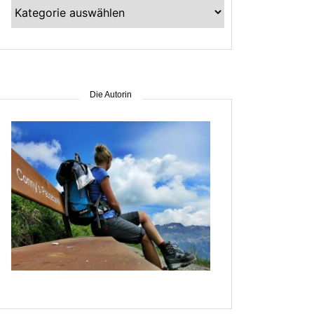
Kategorien
–
suche
nach
Gebiet
Die Autorin