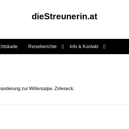
dieStreunerin.at
chtskarte
Reiseberichte
Info & Kontakt
anderung zur Willersalpe. Zirleseck.