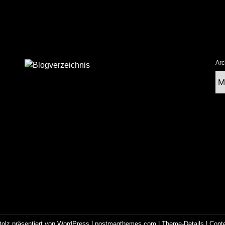
Arc
Ar
tolz präsentiert von WordPress
|
postmagthemes.com
|
Theme-Details
|
Cont