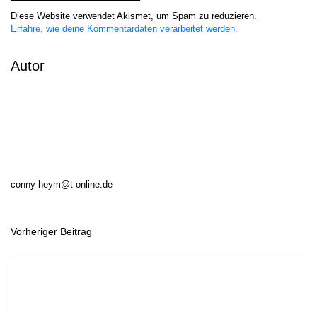
Diese Website verwendet Akismet, um Spam zu reduzieren.
Erfahre, wie deine Kommentardaten verarbeitet werden.
Autor
conny-heym@t-online.de
Vorheriger Beitrag
B
e
i
t
r
a
g
s