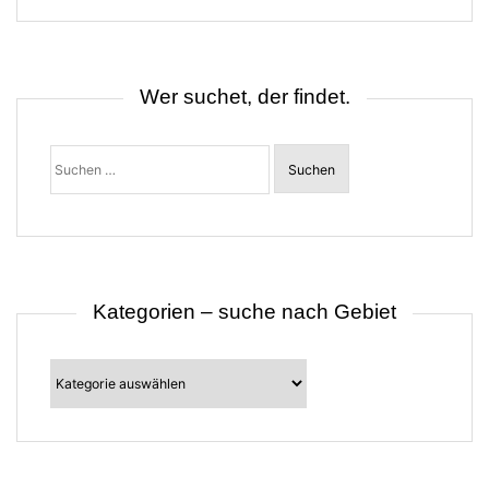
n
a
v
i
g
Wer suchet, der findet.
a
t
i
o
Suchen
n
nach:
Kategorien – suche nach Gebiet
Kategorien
–
suche
nach
Gebiet