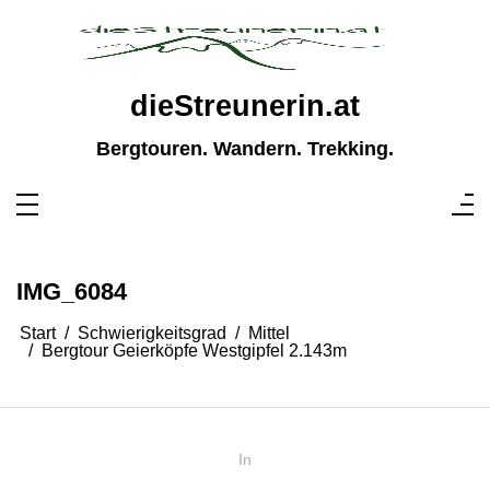
Zum
Inhalt
springen
dieStreunerin.at
Bergtouren. Wandern. Trekking.
IMG_6084
Start
Schwierigkeitsgrad
Mittel
Bergtour Geierköpfe Westgipfel 2.143m
In