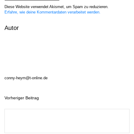
Diese Website verwendet Akismet, um Spam zu reduzieren.
Erfahre, wie deine Kommentardaten verarbeitet werden.
Autor
conny-heym@t-online.de
Vorheriger Beitrag
B
e
i
t
r
a
g
s