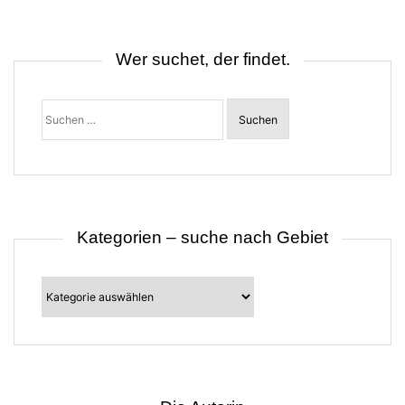
n
a
v
i
Wer suchet, der findet.
g
a
t
Suchen
i
nach:
o
n
Kategorien – suche nach Gebiet
Kategorien
–
suche
nach
Gebiet