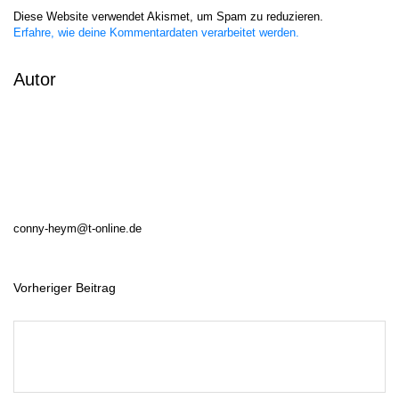
Diese Website verwendet Akismet, um Spam zu reduzieren.
Erfahre, wie deine Kommentardaten verarbeitet werden.
Autor
conny-heym@t-online.de
Vorheriger Beitrag
B
e
i
t
r
a
g
s