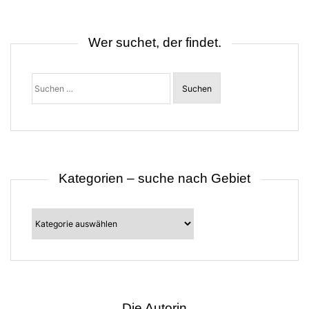
n
a
v
i
Wer suchet, der findet.
g
a
t
Suchen
i
nach:
o
n
Kategorien – suche nach Gebiet
Kategorien
–
suche
nach
Gebiet
Die Autorin