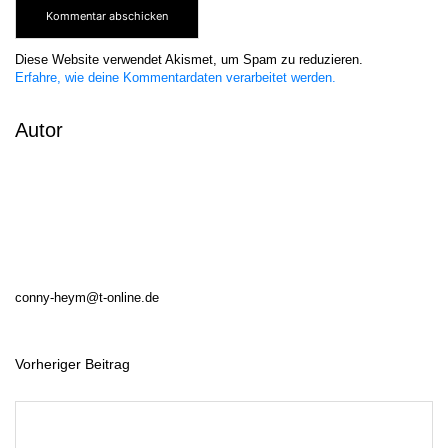
Diese Website verwendet Akismet, um Spam zu reduzieren.
Erfahre, wie deine Kommentardaten verarbeitet werden.
Autor
conny-heym@t-online.de
Vorheriger Beitrag
B
e
i
t
r
a