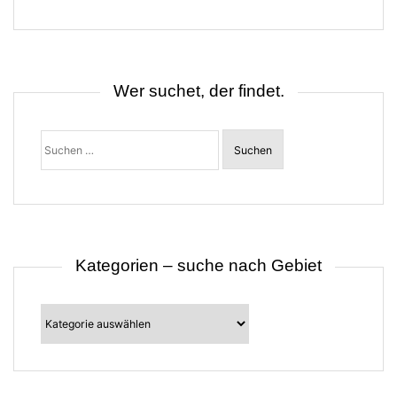
g
s
n
a
v
i
Wer suchet, der findet.
g
a
t
Suchen
i
nach:
o
n
Kategorien – suche nach Gebiet
Kategorien
–
suche
nach
Gebiet