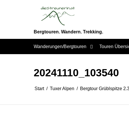
Zum
Inhalt
springen
Bergtouren. Wandern. Trekking.
Wanderungen/Bergtouren
Touren Übersi
20241110_103540
Start
Tuxer Alpen
Bergtour Grüblspitze 2