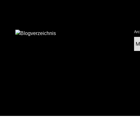
Arc
Ar
tolz präsentiert von WordPress
|
postmagthemes.com
|
Theme-Details
|
Cont