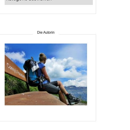
–
suche
nach
Gebiet
Die Autorin