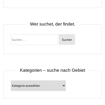
g
s
n
a
v
i
Wer suchet, der findet.
g
a
t
Suchen
i
nach:
o
n
Kategorien – suche nach Gebiet
Kategorien
–
suche
nach
Gebiet