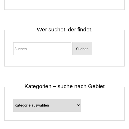
g
s
n
a
v
i
Wer suchet, der findet.
g
a
t
Suchen
i
nach:
o
n
Kategorien – suche nach Gebiet
Kategorien
–
suche
nach
Gebiet