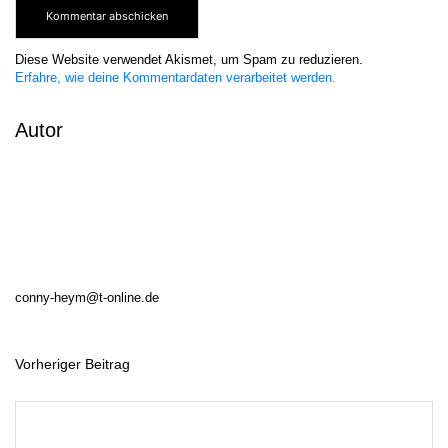
Diese Website verwendet Akismet, um Spam zu reduzieren.
Erfahre, wie deine Kommentardaten verarbeitet werden.
Autor
conny-heym@t-online.de
Vorheriger Beitrag
B
e
i
t
r
a