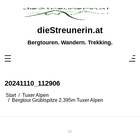
Zum
Inhalt
springen
dieStreunerin.at
Bergtouren. Wandern. Trekking.
20241110_112906
Start
Tuxer Alpen
Bergtour Grüblspitze 2.395m Tuxer Alpen
In