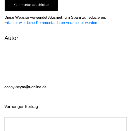
Diese Website verwendet Akismet, um Spam zu reduzieren.
Erfahre, wie deine Kommentardaten verarbeitet werden.
Autor
conny-heym@t-online.de
Vorheriger Beitrag
B
e
i
t
r
a