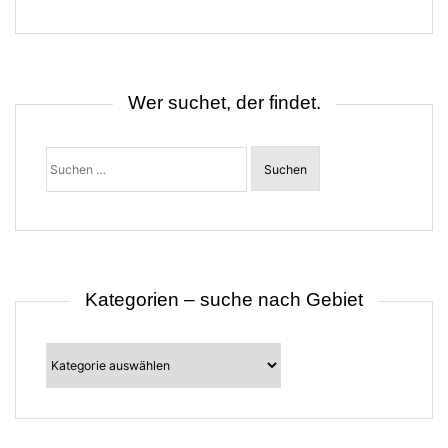
g
s
n
a
v
i
Wer suchet, der findet.
g
a
t
Suchen
i
nach:
o
n
Kategorien – suche nach Gebiet
Kategorien
–
suche
nach
Gebiet