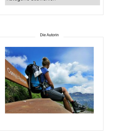
–
suche
nach
Gebiet
Die Autorin