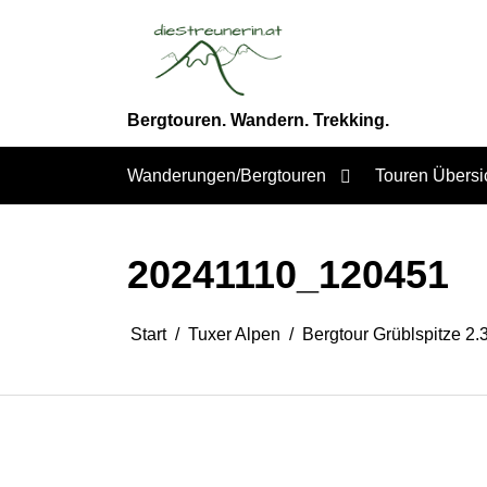
Zum
Inhalt
springen
Bergtouren. Wandern. Trekking.
Wanderungen/Bergtouren
Touren Übersi
20241110_120451
Start
Tuxer Alpen
Bergtour Grüblspitze 2