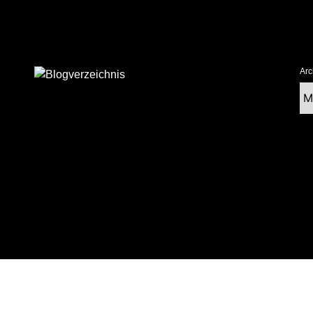
Arc
Ar
tolz präsentiert von WordPress
|
postmagthemes.com
|
Theme-Details
|
Cont