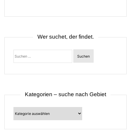
g
s
n
a
v
i
g
Wer suchet, der findet.
a
t
i
o
Suchen
n
nach:
Kategorien – suche nach Gebiet
Kategorien
–
suche
nach
Gebiet