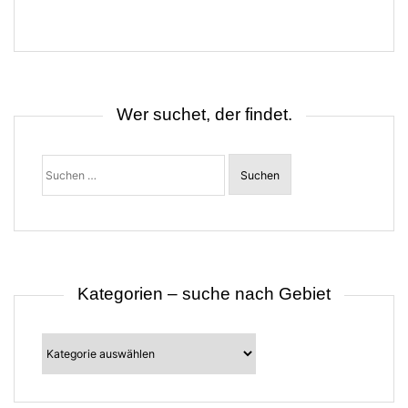
g
s
n
a
v
i
g
Wer suchet, der findet.
a
t
i
o
Suchen
n
nach:
Kategorien – suche nach Gebiet
Kategorien
–
suche
nach
Gebiet