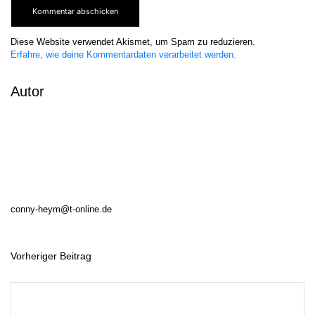
Diese Website verwendet Akismet, um Spam zu reduzieren.
Erfahre, wie deine Kommentardaten verarbeitet werden.
Autor
conny-heym@t-online.de
Vorheriger Beitrag
B
e
i
t
r
a