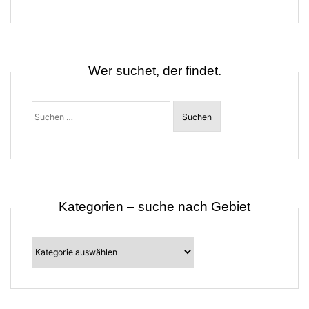
g
s
n
a
v
i
Wer suchet, der findet.
g
a
t
Suchen
i
nach:
o
n
Kategorien – suche nach Gebiet
Kategorien
–
suche
nach
Gebiet