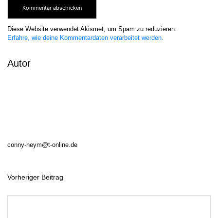
Diese Website verwendet Akismet, um Spam zu reduzieren.
Erfahre, wie deine Kommentardaten verarbeitet werden.
Autor
conny-heym@t-online.de
Vorheriger Beitrag
B
e
i
t
r
a