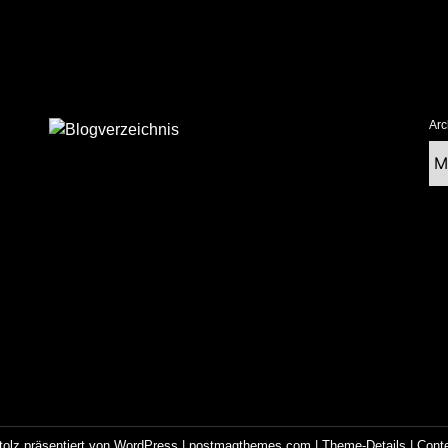
Arc
Ar
tolz präsentiert von WordPress
|
postmagthemes.com
|
Theme-Details
|
Cont