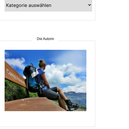
Kategorien
–
suche
nach
Gebiet
Die Autorin