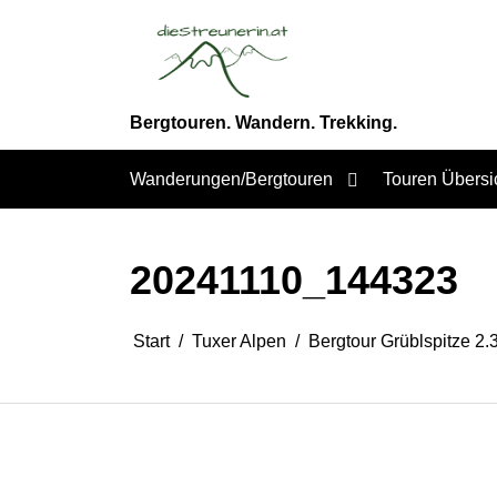
Zum
Inhalt
springen
Bergtouren. Wandern. Trekking.
Wanderungen/Bergtouren
Touren Übersi
20241110_144323
Start
Tuxer Alpen
Bergtour Grüblspitze 2